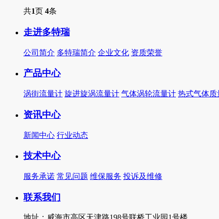
共
1
页
4
条
走进多特瑞
公司简介
多特瑞简介
企业文化
资质荣誉
产品中心
涡街流量计
旋进旋涡流量计
气体涡轮流量计
热式气体质
资讯中心
新闻中心
行业动态
技术中心
服务承诺
常见问题
维保服务
投诉及维修
联系我们
地址：威海市高区天津路198号联桥工业园1号楼