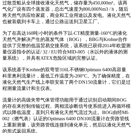
过散货船从全球接收液化天然气，储存量为450,000m³。该再
气化厂设有四个蒸发器，总出气速度为800,000Nm3 / h，随后
将天然气供应给家庭，商业和工业用途以及发电。液化天然气
也被装载到卡车上，通过公路运送到卫星工厂。
为了在高达160吨/小时的条件下以-CT精度测量-160°C的液化
天然气并解决产生的蒸发气体（BOG），BBG与Krohne合作
提供了完整的低温贸易交接系统，该系统已获得2014年欧盟测
量仪器指令的认证/ 32 / EU符合MID-005（水以外的液体的测
量系统），并具有ATEX危险区域的完整认证。
该系统基于Krohne的双弯管316L不锈钢Optimass 6400高容量
科里奥利流量计，最低工作温度为-200°C。为了确保精度，在
液化天然气生产线上串联安装了两个DN150流量计，它们是过
程测量流量计和主仪表。
流量计的高级夹带气体管理功能用于通过识别启动期间BOG
的存在来控制传输过程。两相流诊断信号使系统进入再循环模
式以降低温度，直到只有液化天然气流过为止。BOG由经MI-
002（燃气表）认证的Optimass 6400 DN100流量计在旁路管线
上重新测量，该旁路管线连接到液化单元，然后以液化天然气
的形式返回系统。